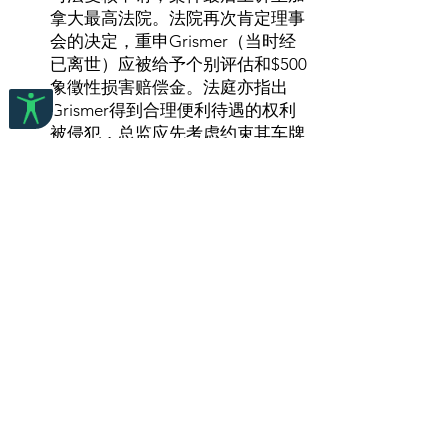
拿大最高法院。法院再次肯定理事
会的决定，重申Grismer（当时经
已离世）应被给予个别评估和$500
象徵性损害赔偿金。法庭亦指出
Grismer得到合理便利待遇的权利
被侵犯，总监应先考虑约束其车牌
的可行性。
按此参阅更详细的案例概要，或按
此参阅完整案例。
Eldridge 诉 不列颠哥伦比
亚省（检察长）
法院：加拿大最高法院
判决日期：1997年10月9日
案例概要：上诉人(Robin Eldridge,
John Warren and Linda Warren)患
有先天性失聪，他们习惯用手语进