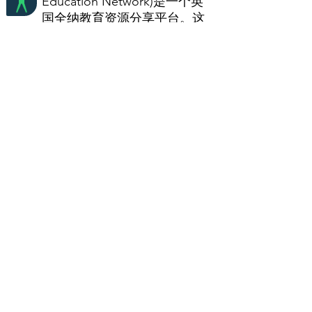
Education Network)是一个英
国全纳教育资源分享平台。这
网站设有一个全面的资源库，
可以找到来自世界各地超过
800篇的短文、详细文件、海
报、训练指南、短片等等资
源。
联合国教科文组织（连结）
联会国教育 、科学及文化组织
——全民教育网站
全纳教育行动小组(IEAG)：常
用连结和资源网（连结）
新西兰组织IEAG是其中一个支
持教育改革的組織，希望透过
宣扬知识、正面态度、包容性